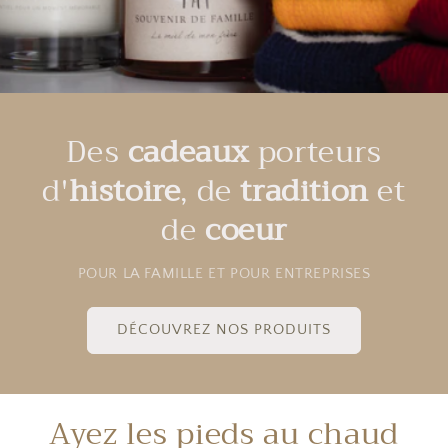
Des
cadeaux
porteurs
d'
histoire
, de
tradition
et
de
coeur
POUR LA FAMILLE ET POUR ENTREPRISES
DÉCOUVREZ NOS PRODUITS
Ayez les pieds au chaud