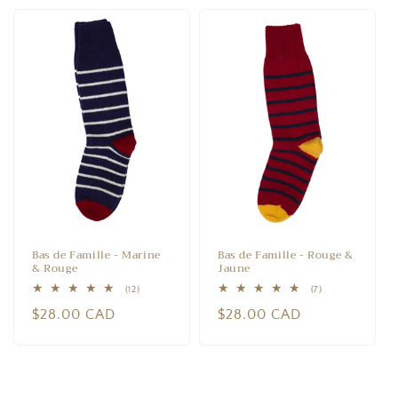
Bas de Famille - Marine
Bas de Famille - Rouge &
& Rouge
Jaune
12
7
(12)
(7)
total
total
Prix
$28.00 CAD
Prix
$28.00 CAD
des
des
critiques
critiques
habituel
habituel