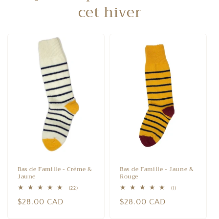
cet hiver
Bas de Famille - Crème &
Bas de Famille - Jaune &
Jaune
Rouge
22
1
(22)
(1)
total
total
Prix
$28.00 CAD
Prix
$28.00 CAD
des
des
critiques
critiques
habituel
habituel