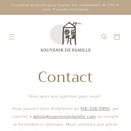
et
Livraison gratuite pour toutes les commandes de 75$ et
passer
plus *Canada seulement
au
contenu
Panier
Contact
Vous avez une question pour nous?
Vous pouvez nous téléphoner au
418-558-9990
, par
courriel à
admin@souvenirdefamille.com
ou remplir
le formulaire ci-dessous. Nous sommes une petite